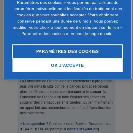
Paramètres des cookies » vous permet par ailleurs de
paramétrer individuellement les finalités de traitement des
MON MESSAGE
cookies que vous souhaitez accepter. Votre choix sera
conservé pendant une durée de 6 mois. Vous pouvez
Pour ceux qui désirent honorer la mémoire du Dr Roger
modifier votre choix à tout moment en cliquant sur le lien «
Beranger, un don est possible
via
la Fondation de France
Paramètre des cookies » en bas de page du site.
afin de soutenir la recherche contre le cancer.
PARAMÈTRES DES COOKIES
OK J'ACCEPTE
LA CAUSE SOUTENUE
La Fondation de France aide les chercheurs à progresser
plus vite dans la lutte contre le cancer. Engagée depuis
plus de 40 ans dans son
combat contre le cancer
, la
Fondation de France a su faire évoluer ses actions et
soutenir des thématiques émergentes, tout en maintenant
un appui fort aux recherches consacrées à l’amélioration
des traitements.
>
Une question ?
Contactez notre Service Donateurs au
01 44 21 87 00 ou par mail à
donateurs@fdf.org