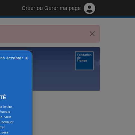
Créer
ou
Gérer ma page
ans accepter ➜
TÉ
 le site,
réseaux
ce. Vous
Continuer
trer
x sera