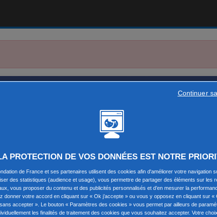
Continuer s
LA PROTECTION DE VOS DONNÉES EST NOTRE PRIORI
MÉMOIRE DE PAULE BARBIER NÉE
ndation de France et ses partenaires utilisent des cookies afin d'améliorer votre navigation sur
GON
liser des statistiques (audience et usage), vous permettre de partager des éléments sur les 
aux, vous proposer du contenu et des publicités personnalisés et d’en mesurer la performan
 donner votre accord en cliquant sur « Ok j’accepte » ou vous y opposez en cliquant sur « 
amille BARBIER
sans accepter ». Le bouton « Paramètres des cookies » vous permet par ailleurs de paramé
dividuellement les finalités de traitement des cookies que vous souhaitez accepter. Votre choi