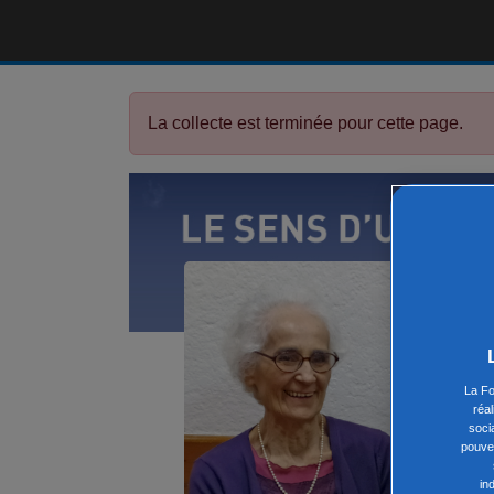
La collecte est terminée pour cette page.
EN 
La Fo
BE
réa
soci
pouvez
par F
in