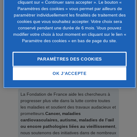
cliquant sur « Continuer sans accepter ». Le bouton «
Paramètres des cookies » vous permet par ailleurs de
MON MESSAGE
paramétrer individuellement les finalités de traitement des
cookies que vous souhaitez accepter. Votre choix sera
Lionel a lutté contre de nombreuses maladies au cours
conservé pendant une durée de 6 mois. Vous pouvez
de sa vie. Il aurait aimé que la recherche médicale
modifier votre choix à tout moment en cliquant sur le lien «
avance .
Paramètre des cookies » en bas de page du site.
Merci pour vos dons.
Sa femme et ses enfants
PARAMÈTRES DES COOKIES
OK J'ACCEPTE
LA CAUSE SOUTENUE
La Fondation de France aide les chercheurs à
progresser plus vite dans la lutte contre toutes
les maladies et soutient des travaux audacieux et
prometteurs.
Cancer, maladies
cardiovasculaires, autisme, maladies de l’œil
ou encore pathologies liées au vieillissement
,
nous soutenons des initiatives dans de nombreux